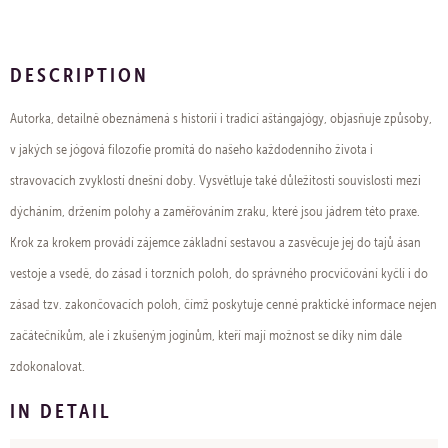
DESCRIPTION
Autorka, detailně obeznámená s historií i tradicí aštángajógy, objasňuje způsoby,
v jakých se jógová filozofie promítá do našeho každodenního života i
stravovacích zvyklostí dnešní doby. Vysvětluje také důležitosti souvislosti mezi
dýcháním, držením polohy a zaměřováním zraku, které jsou jádrem této praxe.
Krok za krokem provádí zájemce základní sestavou a zasvěcuje jej do tajů ásan
vestoje a vsedě, do zásad i torzních poloh, do správného procvičování kyčlí i do
zásad tzv. zakončovacích poloh, čímž poskytuje cenné praktické informace nejen
začátečníkům, ale i zkušeným jogínům, kteří mají možnost se díky nim dále
zdokonalovat.
IN DETAIL