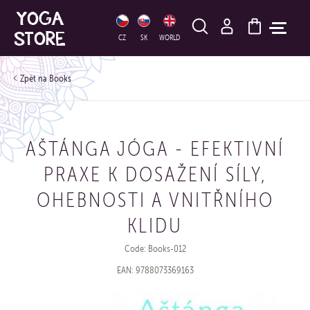
HLEDAT
CZ
SK
WORLD
Books
AŠTÁNGA JÓGA - EFEKTIVNÍ
PRAXE K DOSAŽENÍ SÍLY,
OHEBNOSTI A VNITŘNÍHO
KLIDU
Code: Books-012
EAN: 9788073369163