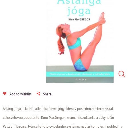
Add to wishlist
Share
Aštángajóga je ladná, atletická forma jógy, která v posledních letech získala
celosvětovou popularitu. Kino MacGregor, známá instruktorka a žákyně Šrí
Pattábhi Džóise, tvůrce tohoto cvičebního systému, nabízí komplexní pohled na