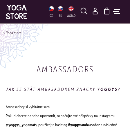
HLEDAT
CZ
SK
WORLD
Yoga store
AMBASSADORS
JAK SE STÁT AMBASADOREM ZNAČKY
YOGGYS
?
Ambasadory si vybíráme sami.
Pokud chcete na sebe upozornit, označujte své příspěvky na Instagramu
@yoggys_yogamats
#yoggysambassador
, používejte hashtag
a následně