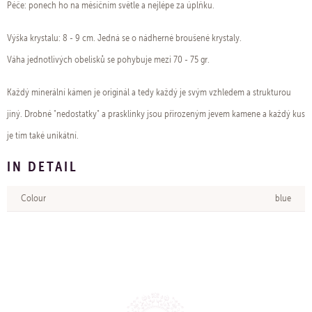
Péče: ponech ho na měsíčním světle a nejlépe za úplňku.
Výška krystalu: 8 - 9 cm. Jedná se o nádherné broušené krystaly.
Váha jednotlivých obelisků se pohybuje mezi 70 - 75 gr.
Každý minerální kámen je originál a tedy každý je svým vzhledem a strukturou
jiný. Drobné "nedostatky" a prasklinky jsou přirozeným jevem kamene a každý kus
je tím také unikátní.
IN DETAIL
Colour
blue