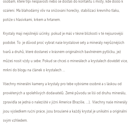
osobám, které trpí nespavostí nebo se dostali do kontaktu s místy, kde došlo k
ozáření. Má blahodárný vliv na snižování horečky, stabilizaci krevního tlaku,
potíže s hlasivkami, krkem a hrtanem.
Krystaly mají nejsilnější účinky, pokud je máš v těsné blízkosti v té nejsurovější
podobě. To je důvod proč vybrat naše krystalové sety a minerály nejrůznějších
tvarů a druhů, které dostaneš v krásném originálních bavlněném pytlíčku, jež
můžeš nosit vždy u sebe. Pokud se chceš o minerálech a krystalech dovědět více,
mrkni do blogu na článek o krystalech ...
Všechny minerální kameny a krystaly pro tebe vybíráme osobně a s láskou od
prověřených a spolehlivých dodavatelů. Země původu se liší od druhu minerálu,
zpravidla se jedná o naleziště v jižní Americe (Brazílie, ...), Všechny naše minerály
jsou výsledkem ruční práce, jsou broušené a každý krystal je unikátní a originální
svým vzhledem.