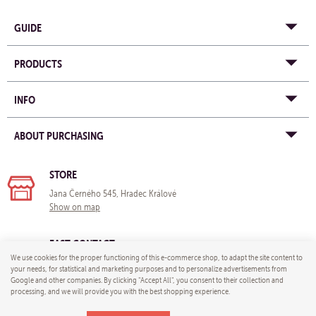
GUIDE
PRODUCTS
INFO
ABOUT PURCHASING
STORE
Jana Černého 545, Hradec Králové
Show on map
FAST CONTACT
We use cookies for the proper functioning of this e-commerce shop, to adapt the site content to
e-mail:
info@yogastore-shop.com
your needs, for statistical and marketing purposes and to personalize advertisements from
Google and other companies. By clicking "Accept All", you consent to their collection and
processing, and we will provide you with the best shopping experience.