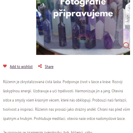
Add to wishlist
Share
Růženín je zkrystalizovaná čistá láska. Podporuje život v lásce a kráse. Rozvíjí
láskyplnou energii. Uzdravuje a učí trpělivosti. Harmonizuje jin a jang. Otevírá
srdce a smysly všem krásným věcem, které nás obklopují. Probouzí naší fantazii,
tvořivost a inspiraci. Růženín nás provází jako strážný anděl. Chrání nás před vším
špatným a hrubým. Prohlubuje meditaci, otevírá naše srdce nadsmyslové lásce.
Je spojován se znamením zvěrokruhu: býk, blíženci, váhy