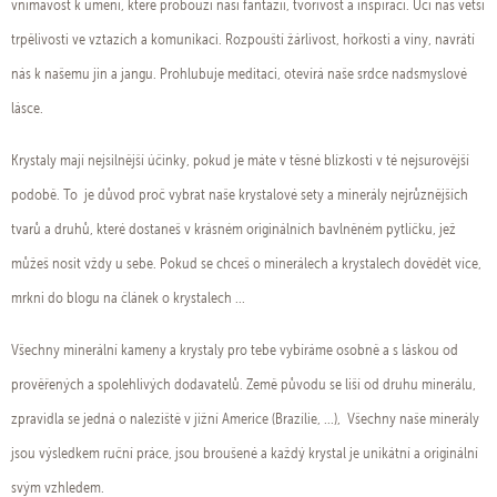
vnímavost k umění, které probouzí naší fantazii, tvořivost a inspiraci. Učí nás větší
trpělivosti ve vztazích a komunikaci. Rozpouští žárlivost, hořkosti a viny, navrátí
nás k našemu jin a jangu. Prohlubuje meditaci, otevírá naše srdce nadsmyslové
lásce.
Krystaly mají nejsilnější účinky, pokud je máte v těsné blízkosti v té nejsurovější
podobě. To je důvod proč vybrat naše krystalové sety a minerály nejrůznějších
tvarů a druhů, které dostaneš v krásném originálních bavlněném pytlíčku, jež
můžeš nosit vždy u sebe. Pokud se chceš o minerálech a krystalech dovědět více,
mrkni do blogu na článek o krystalech ...
Všechny minerální kameny a krystaly pro tebe vybíráme osobně a s láskou od
prověřených a spolehlivých dodavatelů. Země původu se liší od druhu minerálu,
zpravidla se jedná o naleziště v jižní Americe (Brazílie, ...), Všechny naše minerály
jsou výsledkem ruční práce, jsou broušené a každý krystal je unikátní a originální
svým vzhledem.