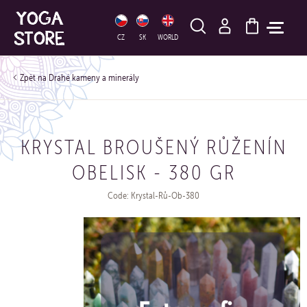
HLEDAT
CZ
SK
WORLD
Drahé kameny a minerály
KRYSTAL BROUŠENÝ RŮŽENÍN
OBELISK - 380 GR
Code: Krystal-Rů-Ob-380