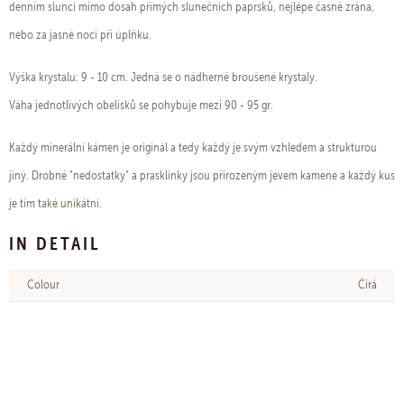
denním slunci mimo dosah přímých slunečních paprsků, nejlépe časně zrána,
nebo za jasné noci při úplňku.
Výška krystalu: 9 - 10 cm. Jedná se o nádherné broušené krystaly.
Váha jednotlivých obelisků se pohybuje mezi 90 - 95 gr.
Každý minerální kámen je originál a tedy každý je svým vzhledem a strukturou
jiný. Drobné "nedostatky" a prasklinky jsou přirozeným jevem kamene a každý kus
je tím také unikátní.
IN DETAIL
Colour
Čirá