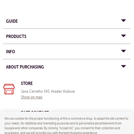
GUIDE
PRODUCTS
INFO
ABOUT PURCHASING
STORE
Jana Černého 545, Hradec Králové
Show on map
FAST CONTACT
We use cookies for the proper functioning of this e-commerce shop, to adapt the site content to
e-mail:
info@yogastore-shop.com
your needs, for statistical and marketing purposes and to personalize advertisements from
Google and other companies. By clicking "Accept All", you consent to their collection and
processing, and we will provide you with the best shopping experience.