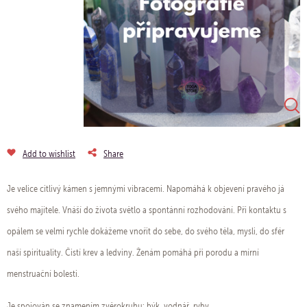
Add to wishlist
Share
Je velice citlivý kámen s jemnými vibracemi. Napomáhá k objevení pravého já
svého majitele. Vnáší do života světlo a spontánní rozhodování. Při kontaktu s
opálem se velmi rychle dokážeme vnořit do sebe, do svého těla, mysli, do sfér
naší spirituality. Čistí krev a ledviny. Ženám pomáhá při porodu a mírní
menstruační bolesti.
Je spojován se znamením zvěrokruhu: býk, vodnář, ryby.