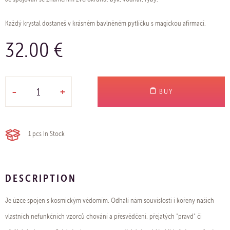
Každý krystal dostaneš v krásném bavlněném pytlíčku s magickou afirmací.
32.00 €
-
+
BUY
1 pcs
In Stock
DESCRIPTION
Je úzce spojen s kosmickým vědomím. Odhalí nám souvislosti i kořeny našich
vlastních nefunkčních vzorců chování a přesvědčení, přejatých "pravd" či