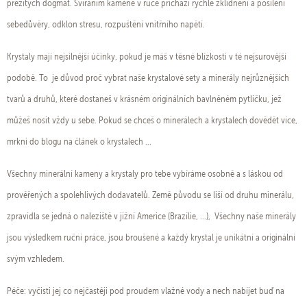
přežitých dogmat. Svíráním kamene v ruce příchází rychlé zklidnění a posílení
sebedůvěry, odklon stresu, rozpuštění vnitřního napětí.
Krystaly mají nejsilnější účinky, pokud je máš v těsné blízkosti v té nejsurovější
podobě. To je důvod proč vybrat naše krystalové sety a minerály nejrůznějších
tvarů a druhů, které dostaneš v krásném originálních bavlněném pytlíčku, jež
můžeš nosit vždy u sebe. Pokud se chceš o minerálech a krystalech dovědět více,
mrkni do blogu na článek o krystalech ...
Všechny minerální kameny a krystaly pro tebe vybíráme osobně a s láskou od
prověřených a spolehlivých dodavatelů. Země původu se liší od druhu minerálu,
zpravidla se jedná o naleziště v jižní Americe (Brazílie, ...), Všechny naše minerály
jsou výsledkem ruční práce, jsou broušené a každý krystal je unikátní a originální
svým vzhledem.
Péče: vyčisti jej co nejčastěji pod proudem vlažné vody a nech nabíjet buď na