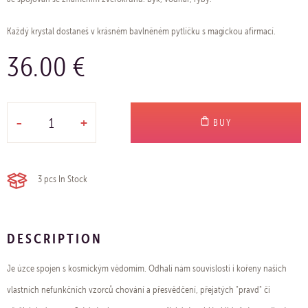
Každý krystal dostaneš v krásném bavlněném pytlíčku s magickou afirmací.
36.00 €
-
+
BUY
3 pcs
In Stock
DESCRIPTION
Je úzce spojen s kosmickým vědomím. Odhalí nám souvislosti i kořeny našich
vlastních nefunkčních vzorců chování a přesvědčení, přejatých "pravd" či