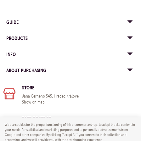
GUIDE
PRODUCTS
INFO
ABOUT PURCHASING
STORE
Jana Černého 545, Hradec Králové
Show on map
FAST CONTACT
We use cookies for the proper functioning of this e-commerce shop, to adapt the site content to
e-mail:
info@yogastore-shop.com
your needs, for statistical and marketing purposes and to personalize advertisements from
Google and other companies. By clicking "Accept All", you consent to their collection and
processing, and we will provide you with the best shopping experience.