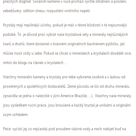
přežitých dogmat. Svíráním kamene v ruce příchází rychlé zklidnění a posílení
sebedůvěry, odklon stresu, rozpuštění vnitřního napětí.
Krystaly mají nejsilnější účinky, pokud je máš v těsné blízkosti v té nejsurovější
podobě. To je důvod proč vybrat naše krystalové sety a minerály nejrůznějších
tvarů a druhů, které dostaneš v krásném originálních bavlněném pytlíčku, jež
můžeš nosit vždy u sebe. Pokud se chceš o minerálech a krystalech dovědět více,
mrkni do blogu na článek o krystalech ...
Všechny minerální kameny a krystaly pro tebe vybíráme osobně a s láskou od
prověřených a spolehlivých dodavatelů. Země původu se liší od druhu minerálu,
zpravidla se jedná o naleziště v jižní Americe (Brazílie, ...), Všechny naše minerály
jsou výsledkem ruční práce, jsou broušené a každý krystal je unikátní a originální
svým vzhledem.
Péče: vyčisti jej co nejčastěji pod proudem vlažné vody a nech nabíjet buď na