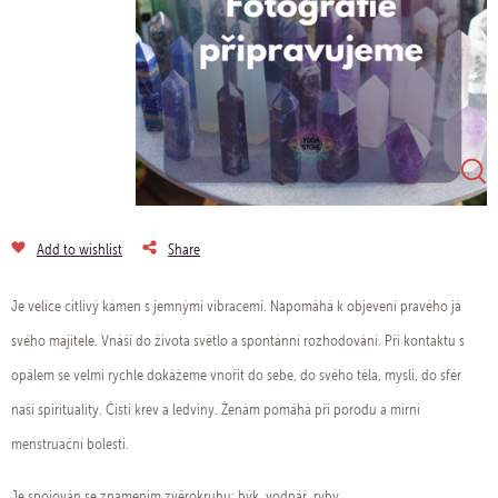
Add to wishlist
Share
Je velice citlivý kámen s jemnými vibracemi. Napomáhá k objevení pravého já
svého majitele. Vnáší do života světlo a spontánní rozhodování. Při kontaktu s
opálem se velmi rychle dokážeme vnořit do sebe, do svého těla, mysli, do sfér
naší spirituality. Čistí krev a ledviny. Ženám pomáhá při porodu a mírní
menstruační bolesti.
Je spojován se znamením zvěrokruhu: býk, vodnář, ryby.