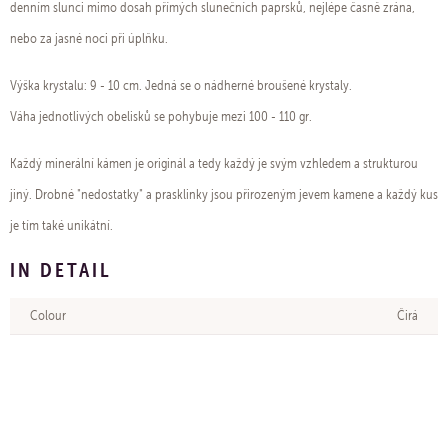
denním slunci mimo dosah přímých slunečních paprsků, nejlépe časně zrána,
nebo za jasné noci při úplňku.
Výška krystalu: 9 - 10 cm. Jedná se o nádherné broušené krystaly.
Váha jednotlivých obelisků se pohybuje mezi 100 - 110 gr.
Každý minerální kámen je originál a tedy každý je svým vzhledem a strukturou
jiný. Drobné "nedostatky" a prasklinky jsou přirozeným jevem kamene a každý kus
je tím také unikátní.
IN DETAIL
Colour
Čirá