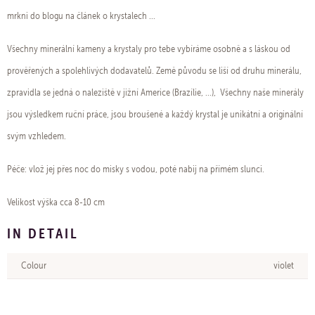
mrkni do blogu na článek o krystalech ...
Všechny minerální kameny a krystaly pro tebe vybíráme osobně a s láskou od
prověřených a spolehlivých dodavatelů. Země původu se liší od druhu minerálu,
zpravidla se jedná o naleziště v jižní Americe (Brazílie, ...), Všechny naše minerály
jsou výsledkem ruční práce, jsou broušené a každý krystal je unikátní a originální
svým vzhledem.
Péče: vlož jej přes noc do misky s vodou, poté nabij na přímém slunci.
Velikost výška cca 8-10 cm
IN DETAIL
Colour
violet