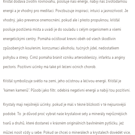
Křišťál dodává životní rovnováhu, posiluje naší energii, nabíjí nás životodárnou
energií a je vhodný pro meditaci. Povzbuzuje inspiraci, intuici a jasnozřivost. Je
vhodný, jako prevence onemocnění, pokud ale i přesto propuknou, křišťál
posiluje postižená místa a uvádí je do souladu s celým organismem a všemi
energetickými centry. Pomáhá očišťovat krevní oběh od všech škodlivin
způsobených kouřením, konzumací alkoholu, tučných jídel, nedostatkem
pohybu a stresy. Čímž pomáhá bránit vzniku arterosklerózy, infarktu a anginy
pectoris. Pozitivní účinky má také při léčení očních chorob.
Křišťál symbolizuje světlo na zemi, jeho očistnou a léčivou energii. Křišťál je
“kámen kamenů”. Působí jako filtr, odebírá negativní energii a nabíjí tou pozitivní.
Krystaly mají nejsilnější účinky, pokud je máš v těsné blízkosti v té nejsurovější
podobě. To je důvod proč vybrat naše krystalové sety a minerály nejrůznějších
tvarů a druhů, které dostaneš v krásném originálních bavlněném pytlíčku, jež
můžeš nosit vždy u sebe. Pokud se chceš o minerálech a krystalech dovědět více,