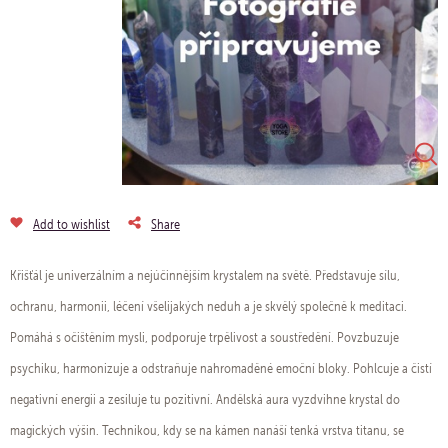
Add to wishlist
Share
Křišťál je univerzálním a nejúčinnějším krystalem na světě. Představuje sílu,
ochranu, harmonii, léčení všelijakých neduh a je skvělý společně k meditaci.
Pomáhá s očištěním mysli, podporuje trpělivost a soustředění. Povzbuzuje
psychiku, harmonizuje a odstraňuje nahromaděné emoční bloky. Pohlcuje a čistí
negativní energii a zesiluje tu pozitivní. Andělská aura vyzdvihne krystal do
magických výšin. Technikou, kdy se na kámen nanáší tenká vrstva titanu, se