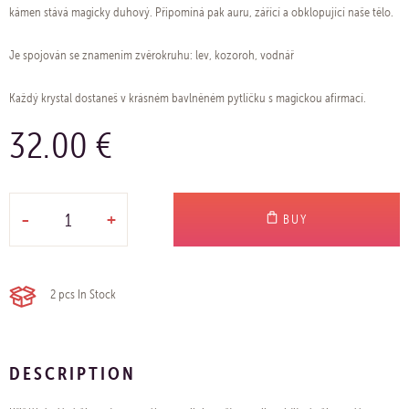
kámen stává magicky duhový. Připomíná pak auru, zářící a obklopující naše tělo. ​​​​​​
Je spojován se znamením zvěrokruhu: lev, kozoroh, vodnář
Každý krystal dostaneš v krásném bavlněném pytlíčku s magickou afirmací.
32.00 €
-
+
BUY
2 pcs
In Stock
DESCRIPTION