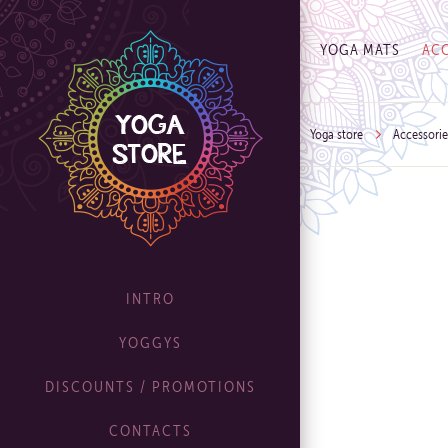
YOGA MATS
ACC
Yoga store
Accessorie
INTRO
YOGGYS
DISCOUNTS / PROMOTIONS
CONTACTS