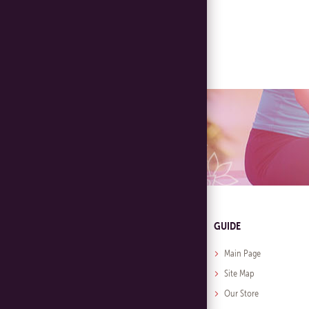
GUIDE
Main Page
Site Map
Our Store