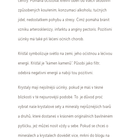
centry. Pomáhá očišťovat krevní oběh od všech škodlivin
způsobených kouřením, konzumací alkoholu, tučných
jídel, nedostatkem pohybu a stresy. Čímž pomáhá bránit
vzniku arterosklerózy, infarktu a anginy pectoris. Pozitivní
účinky má také při léčení očních chorob.
Křišťál symbolizuje světlo na zemi, jeho očistnou a léčivou
energii. Křišťál je “kámen kamenů”. Působí jako filtr,
odebírá negativní energii a nabíjí tou pozitivní.
Krystaly mají nejsilnější účinky, pokud je máš v těsné
blízkosti v té nejsurovější podobě. To je důvod proč
vybrat naše krystalové sety a minerály nejrůznějších tvarů
a druhů, které dostaneš v krásném originálních bavlněném
pytlíčku, jež můžeš nosit vždy u sebe. Pokud se chceš o
minerálech a krystalech dovědět více, mrkni do blogu na