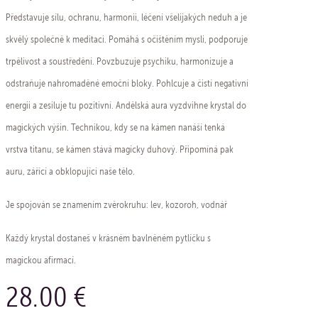
Představuje sílu, ochranu, harmonii, léčení všelijakých neduh a je
skvělý společně k meditaci. Pomáhá s očištěním mysli, podporuje
trpělivost a soustředění. Povzbuzuje psychiku, harmonizuje a
odstraňuje nahromaděné emoční bloky. Pohlcuje a čistí negativní
energii a zesiluje tu pozitivní. Andělská aura vyzdvihne krystal do
magických výšin. Technikou, kdy se na kámen nanáší tenká
vrstva titanu, se kámen stává magicky duhový. Připomíná pak
auru, zářící a obklopující naše tělo. ​​​​​​
Je spojován se znamením zvěrokruhu: lev, kozoroh, vodnář
Každý krystal dostaneš v krásném bavlněném pytlíčku s
magickou afirmací.
28.00 €