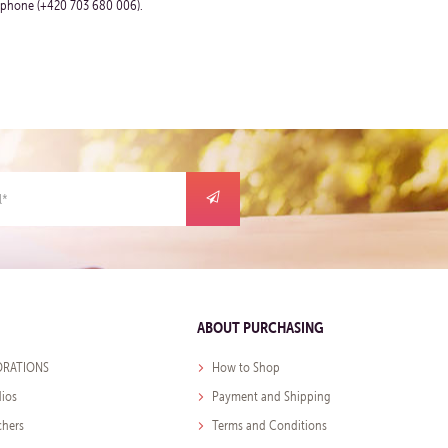
 phone (+420 703 680 006).
ABOUT PURCHASING
RATIONS
How to Shop
dios
Payment and Shipping
chers
Terms and Conditions