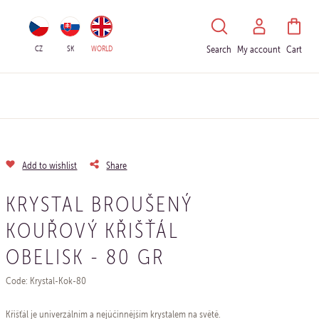
HLEDAT
CZ
SK
WORLD
Search
My account
Cart
Add to wishlist
Share
KRYSTAL BROUŠENÝ
KOUŘOVÝ KŘIŠŤÁL
OBELISK - 80 GR
Code: Krystal-Kok-80
Křišťál je univerzálním a nejúčinnějším krystalem na světě.