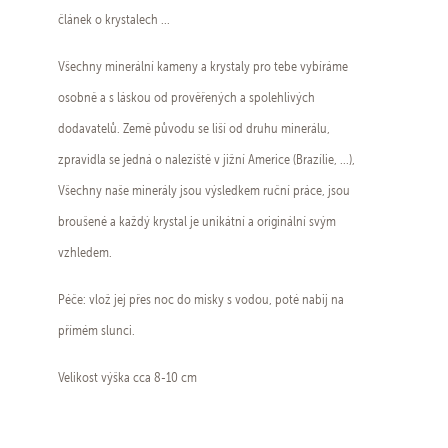
článek o krystalech ...
Všechny minerální kameny a krystaly pro tebe vybíráme
osobně a s láskou od prověřených a spolehlivých
dodavatelů. Země původu se liší od druhu minerálu,
zpravidla se jedná o naleziště v jižní Americe (Brazílie, ...),
Všechny naše minerály jsou výsledkem ruční práce, jsou
broušené a každý krystal je unikátní a originální svým
vzhledem.
Péče: vlož jej přes noc do misky s vodou, poté nabij na
přímém slunci.
Velikost výška cca 8-10 cm