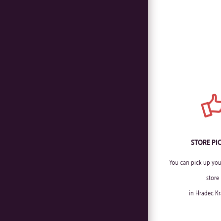
STORE PI
You can pick up you
store
in Hradec Kr