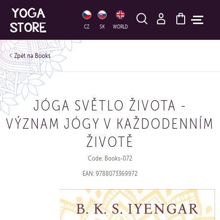
HLEDAT
CZ
SK
WORLD
Books
JÓGA SVĚTLO ŽIVOTA -
VÝZNAM JÓGY V KAŽDODENNÍM
ŽIVOTĚ
Code: Books-072
EAN: 9788073369972