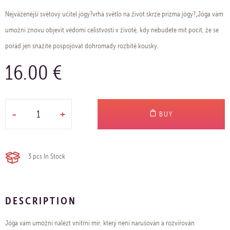
Nejváženější světový učitel jógy?vrhá světlo na život skrze prizma jógy?„Jóga vám
umožní znovu objevit vědomí celistvosti v životě, kdy nebudete mít pocit, že se
pořád jen snažíte pospojovat dohromady rozbité kousky.
16.00 €
-
+
BUY
3 pcs
In Stock
DESCRIPTION
Jóga vám umožní nalézt vnitřní mír, který není narušován a rozviřován