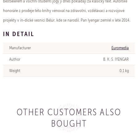
bestselerem a všichni studenti jógy ji dnes pokládají za klasický text. Autorské
honoráře z prodeje této knihy věnoval na zdravotní, vzdělávací a rozvojové
projekty v in-dické vesnici Bélúr, kde se narodil. Pan Iyengar zemřel v létě 2014.
IN DETAIL
Manufacturer
Euromedia
Author
B. K. S. IYENGAR
Weight
0,1 kg
OTHER CUSTOMERS ALSO
BOUGHT