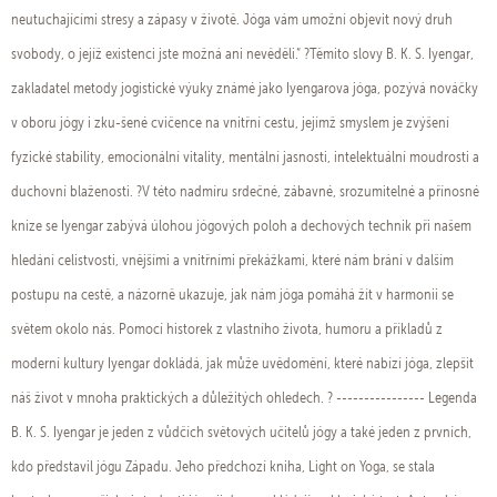
neutuchajícími stresy a zápasy v životě. Jóga vám umožní objevit nový druh
svobody, o jejíž existenci jste možná ani nevěděli.“ ?Těmito slovy B. K. S. Iyengar,
zakladatel metody jogistické výuky známé jako Iyengarova jóga, pozývá nováčky
v oboru jógy i zku-šené cvičence na vnitřní cestu, jejímž smyslem je zvýšení
fyzické stability, emocionální vitality, mentální jasnosti, intelektuální moudrosti a
duchovní blaženosti. ?V této nadmíru srdečné, zábavné, srozumitelné a přínosné
knize se Iyengar zabývá úlohou jógových poloh a dechových technik při našem
hledání celistvosti, vnějšími a vnitřními překážkami, které nám brání v dalším
postupu na cestě, a názorně ukazuje, jak nám jóga pomáhá žít v harmonii se
světem okolo nás. Pomocí historek z vlastního života, humoru a příkladů z
moderní kultury Iyengar dokládá, jak může uvědomění, které nabízí jóga, zlepšit
náš život v mnoha praktických a důležitých ohledech. ? ---------------- Legenda
B. K. S. Iyengar je jeden z vůdčích světových učitelů jógy a také jeden z prvních,
kdo představil jógu Západu. Jeho předchozí kniha, Light on Yoga, se stala