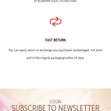
or by phone (+420 703 680 006).
FAST RETURN
You can easily return or exchange your purchases (undamaged, not worn
and in the original packaging) within 14 days.
LOGIN
SUBSCRIBE TO NEWSLETTER