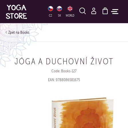
HLEDAT
CZ
SK
WORLD
Books
JÓGA A DUCHOVNÍ ŽIVOT
Code: Books-127
EAN: 9788086581675