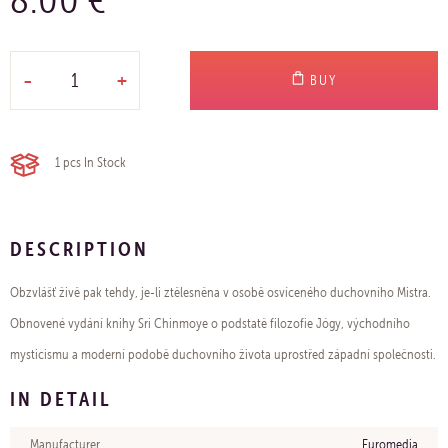
-
+
BUY
1 pcs
In Stock
DESCRIPTION
Obzvlášť živě pak tehdy, je-li ztělesněna v osobě osvíceného duchovního Mistra.
Obnovené vydání knihy Sri Chinmoye o podstatě filozofie Jógy, východního
mysticismu a moderní podobě duchovního života uprostřed západní společnosti.
IN DETAIL
Manufacturer
Euromedia