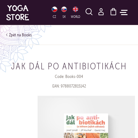
HLEDAT
CZ
SK
WORLD
Books
JAK DÁL PO ANTIBIOTIKÁCH
Code: Books-004
EAN: 9788072815142