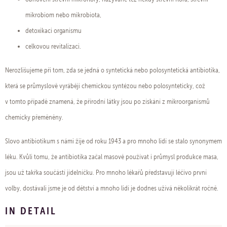
mikrobiom nebo mikrobiota,
detoxikaci organismu
celkovou revitalizaci.
Nerozlišujeme při tom, zda se jedná o syntetická nebo polosyntetická antibiotika,
která se průmyslově vyrábějí chemickou syntézou nebo polosynteticky, což
v tomto případě znamená, že přírodní látky jsou po získání z mikroorganismů
chemicky přeměněny.
Slovo antibiotikum s námi žije od roku 1943 a pro mnoho lidí se stalo synonymem
léku. Kvůli tomu, že antibiotika začal masově používat i průmysl produkce masa,
jsou už takřka součástí jídelníčku. Pro mnoho lékařů představují léčivo první
volby, dostávali jsme je od dětství a mnoho lidí je dodnes užívá několikrát ročně.
IN DETAIL