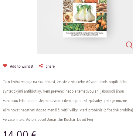
Add to wishlist
Share
Tato kniha reaguje na skutečnost, že jste z nějakého důvodu podstoupili léčbu
syntetickými antibiotiky. Není prevencí nebo alternativou ani jakoukoli jinou
variantou této terapie. Jejím hlavním cílem je přiblížit způsoby, jimiž je možné
eliminovat negativní dopad menší či větší války, která proběhla (případně probíha)
ve vašem těle. Autoři: Josef Jonáš, Jiří Kuchař, David Frej
14.00 €