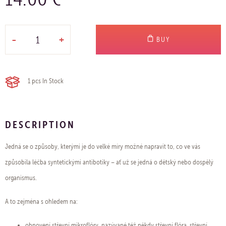
-
+
BUY
1 pcs
In Stock
DESCRIPTION
Jedná se o způsoby, kterými je do velké míry možné napravit to, co ve vás
způsobila léčba syntetickými antibotiky – ať už se jedná o dětský nebo dospělý
organismus.
A to zejména s ohledem na:
obnovení střevní mikroflóry, nazývané též někdy střevní flóra, střevní