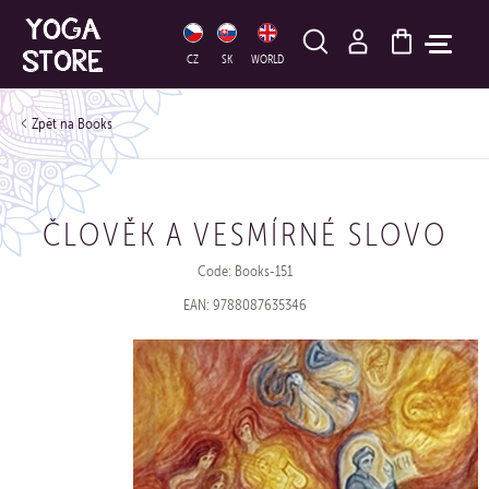
HLEDAT
CZ
SK
WORLD
Books
ČLOVĚK A VESMÍRNÉ SLOVO
Code: Books-151
EAN: 9788087635346