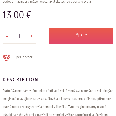
podobě imaginací a můžeme poznávat skutečnou podstatu světa.
13.00 €
-
+
BUY
1 pcs
In Stock
DESCRIPTION
Rudolf Steiner nám v této knize předkládá velké množství takovýchto velkolepých
imaginací, ukazujících souvislost člověka a kosmu, existenci a činnost přírodních
duchů nebo procesy zdraví a nemoci v člověku. Tyto imaginace samy o sobě
působí na naše vědomí a otevírají ho vnímání vyšších skutečností, a léčivě tím