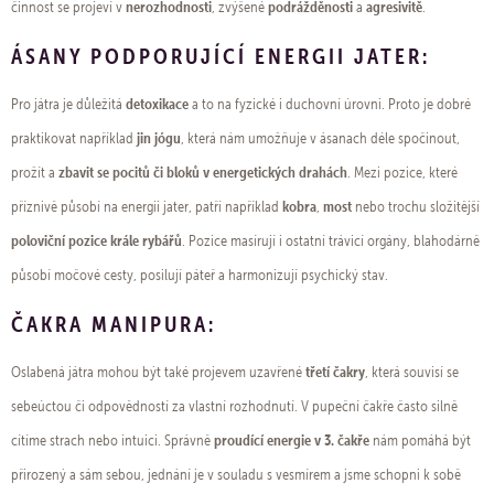
nerozhodnosti
podrážděnosti
agresivitě
činnost se projeví v
, zvýšené
a
.
ÁSANY PODPORUJÍCÍ ENERGII JATER:
detoxikace
Pro játra je důležitá
a to na fyzické i duchovní úrovni. Proto je dobré
jin jógu
praktikovat například
, která nám umožňuje v ásanach déle spočinout,
zbavit se pocitů či bloků v energetických drahách
prožít a
. Mezi pozice, které
kobra
most
příznivě působí na energii jater, patří například
,
nebo trochu složitější
poloviční pozice krále rybářů
. Pozice masírují i ostatní trávicí orgány, blahodárně
působí močové cesty, posilují páteř a harmonizují psychický stav.
ČAKRA MANIPURA:
třetí čakry
Oslabená játra mohou být také projevem uzavřené
, která souvisí se
sebeúctou či odpovědností za vlastní rozhodnutí. V pupeční čakře často silně
proudící energie v 3. čakře
cítíme strach nebo intuici. Správně
nám pomáhá být
přirozený a sám sebou, jednání je v souladu s vesmírem a jsme schopni k sobě