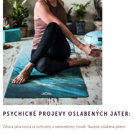
PSYCHICKÉ PROJEVY OSLABENÝCH JATER:
Zdravá játra rovná se rozhodný a sebevědomý člověk. Naopak oslabená jaterní