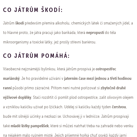
CO JÁTRŮM ŠKODÍ:
škodí
Játrům
především přemíra alkoholu, chemických látek či smažených jídel, a
nepropustí
to hlavně proto, že játra pracují jako barikáda, která
do těla
mikroorganismy a toxické látky, jež prošly střevní bariérou.
CO JÁTRŮM POMÁHÁ:
ostropestřec
Všeobecně nejznámější bylinkou, která játrům prospívá je
mariánský
jaterním čase mezi jednou a třetí hodinou
. Je ho pravidelné užívání v
ranní
zbytečně drahé
působí přímo zázračně. Přitom není nutné pořizovat si
výživové doplňky
. Stačí rozdrtit či pomlít plod ostropestřce, zalít olivovým olejem
čerstvou
a vzniklou kašičku užívat po lžičkách. Udělej si kašičku každý týden
,
bude mít silnější účinky a nezkazí se. Uchovávej ji v ledničce. Játrům prospívají
mladé lístky pampelišek
také
, které si můžeš natrhat třeba na zahradě nebo venku
na nějakém málo rušném místě. Jejich příjemně hořká chuť osvěží každý jarní