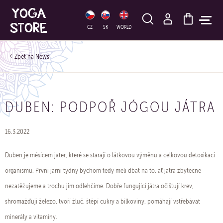
HLEDAT
CZ
SK
WORLD
News
DUBEN: PODPOŘ JÓGOU JÁTRA
16.3.2022
Duben je měsícem jater, které se starají o látkovou výměnu a celkovou detoxikaci
organismu. První jarní týdny bychom tedy měli dbát na to, ať játra zbytečně
nezatěžujeme a trochu jim odlehčíme. Dobře fungující játra očišťují krev,
shromažďují železo, tvoří žluč, štěpí cukry a bílkoviny, pomáhají vstřebávat
minerály a vitamíny.