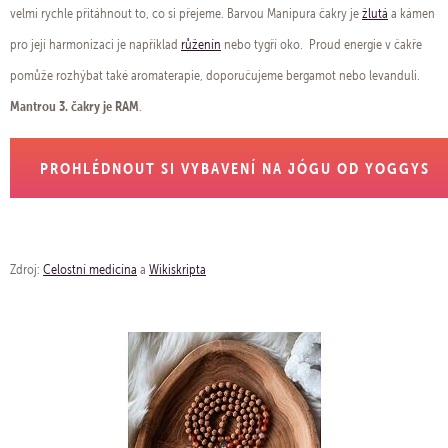
velmi rychle přitáhnout to, co si přejeme. Barvou Manipura čakry je
žlutá
a kámen
pro její harmonizaci je například
růženín
nebo tygří oko. Proud energie v čakře
pomůže rozhýbat také aromaterapie, doporučujeme bergamot nebo levanduli.
Mantrou 3. čakry je RAM
.
PROHLÉDNOUT SI VYBAVENÍ NA JÓGU OD YOGGYS
Zdroj:
Celostní medicína
a
Wikiskripta