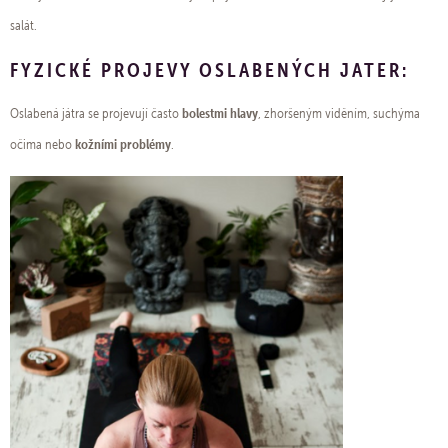
salát.
FYZICKÉ PROJEVY OSLABENÝCH JATER:
bolestmi hlavy
Oslabená játra se projevují často
, zhoršeným viděním, suchýma
kožními problémy
očima nebo
.