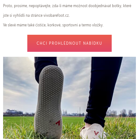
Proto, prosíme, nepoptávejte, zda-li máme možnost doobjednávat botky, které
jste si vyhlídli na stránce vivobarefoot.cz.
Ve slevě máme také čističe, korkové, sportovní a termo vložky.
CHCI PROHLÉDNOUT NABÍDKU