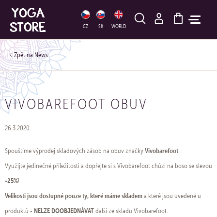
HLEDAT
CZ
SK
WORLD
News
VIVOBAREFOOT OBUV
26.3.2020
Vivobarefoot
Spouštíme výprodej skladových zásob na obuv značky
.
Využijte jedinečné příležitosti a dopřejte si s Vivobarefoot chůzi na boso se slevou
-25%
!
Velikosti jsou dostupné pouze ty, které máme skladem
a které jsou uvedené u
NELZE DOOBJEDNÁVAT
produktů -
další ze skladu Vivobarefoot.