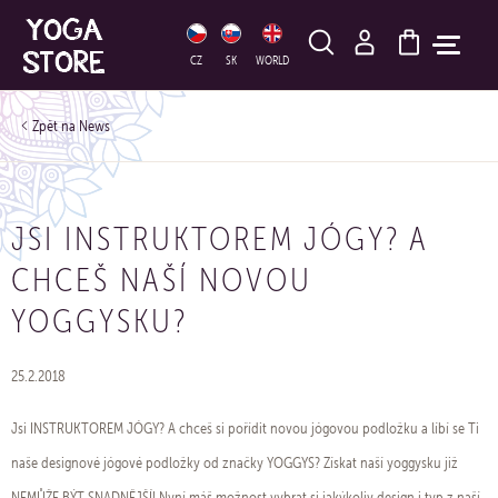
HLEDAT
CZ
SK
WORLD
News
JSI INSTRUKTOREM JÓGY? A
CHCEŠ NAŠÍ NOVOU
YOGGYSKU?
25.2.2018
Jsi INSTRUKTOREM JÓGY? A chceš si pořídit novou jógovou podložku a líbí se Ti
naše designové jógové podložky od značky YOGGYS? Získat naší yoggysku již
NEMŮŽE BÝT SNADNĚJŠÍ! Nyní máš možnost vybrat si jakýkoliv design i typ z naší