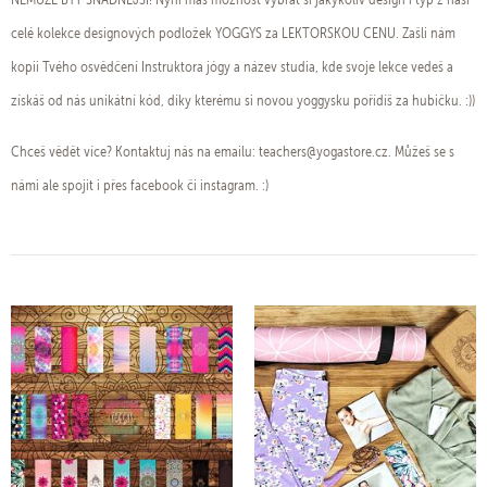
celé kolekce designových podložek YOGGYS za LEKTORSKOU CENU. Zašli nám
kopii Tvého osvědčení Instruktora jógy a název studia, kde svoje lekce vedeš a
získáš od nás unikátní kód, díky kterému si novou yoggysku pořídíš za hubičku. :))
Chceš vědět více? Kontaktuj nás na emailu: teachers@yogastore.cz. Můžeš se s
námi ale spojit i přes facebook či instagram. :)